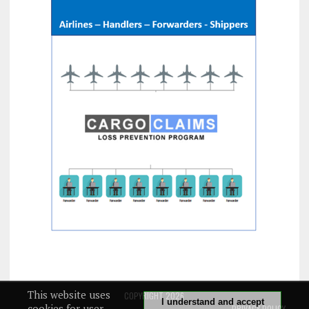
This website uses
COPYRIGHT 2026
I understand and accept
cookies for user
PRIVACY POLICY