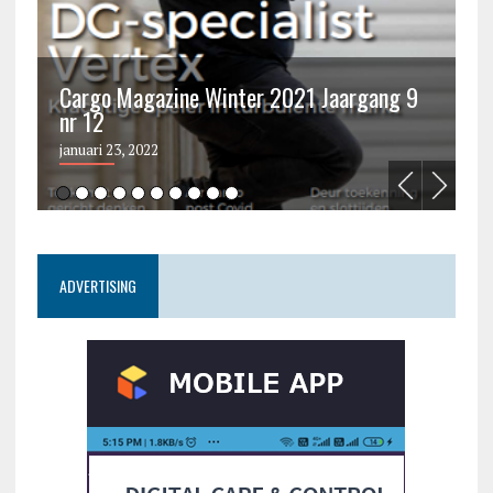
Cargo Magazine Winter 2021 Jaargang 9
nr 12
C
januari 23, 2022
ju
ADVERTISING