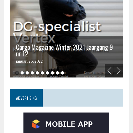
Cargo Magazine Winter 2021 Jaargang 9
nr 12
C
januari 23, 2022
ju
ADVERTISING