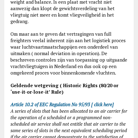
weight and balance. Is een plaat met vracht niet
aanwezig dan klopt de gewichtsverdeling van het
vliegtuig niet meer en komt vliegveiligheid in het
gedrang.
Om maar aan te geven dat vertragingen van full
freighters veelal inherent zijn aan het logistiek proces
waar luchtvaartmaatschappijen een onderdeel van
uitmaken ( normal deviation in operation). De
beschreven controles zijn van toepassing op uitgaande
vrachtvliegtuigen in Nederland en dus ook op een
omgekeerd proces voor binnenkomende vluchten.
Geldende wetgeving ( Historic Rights (80/20 or
‘use-it-or-lose-it’ Rule)
Article 10.2 of EEC Regulation No 95/93 [ click here]
A series of slots that has been allocated to an air carrier for
the operation of a scheduled or a programmed non-
scheduled air service shall not entitle that air carrier to the
same series of slots in the next equivalent scheduling period
if the air carrier cannot demonstrate to the satisfaction of