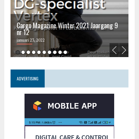
Cargo Magazine Winter 2021 Jaargang 9
nr 12
C
januari 23, 2022
ju
ADVERTISING