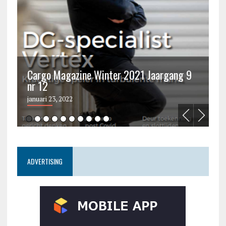
Cargo Magazine Winter 2021 Jaargang 9
nr 12
C
januari 23, 2022
ju
ADVERTISING