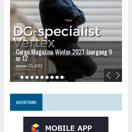
Cargo Magazine Winter 2021 Jaargang 9
nr 12
C
januari 23, 2022
ju
ADVERTISING