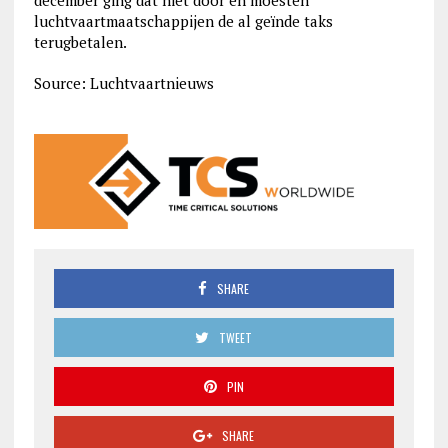
december ging dat niet door en moesten
luchtvaartmaatschappijen de al geïnde taks
terugbetalen.
Source: Luchtvaartnieuws
SHARE
TWEET
PIN
SHARE