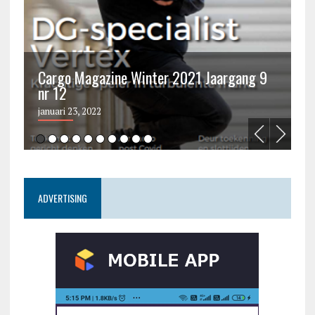
Cargo Magazine Winter 2021 Jaargang 9
nr 12
C
januari 23, 2022
ju
ADVERTISING