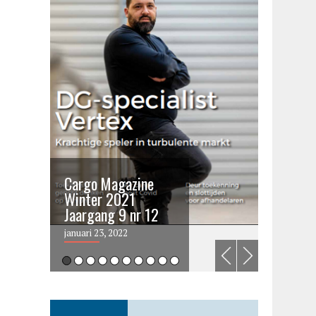
Cargo Magazine
Cargo 
Winter 2021
summer 
Jaargang 9 nr 12
2021
januari 23, 2022
juni 6, 202