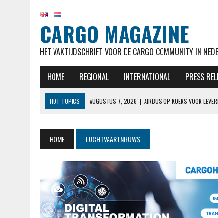
CARGO MAGAZINE
HET VAKTIJDSCHRIFT VOOR DE CARGO COMMUNITY IN NEDE
HOME
REGIONAL
INTERNATIONAL
PRESS REL
HOT TOPICS
AUGUSTUS 7, 2026
|
AIRBUS OP KOERS VOOR LEVER
AUGUSTUS 7, 2026
|
KLM HERVAT NA MAANDENLANGE OPSCHORTING 
AUGUSTUS 7, 2026
|
NATIONAL AIRLINES VOERT LANGSTE VRACHTVLU
HOME
LUCHTVAARTNIEUWS
AUGUSTUS 6, 2026
|
EASYJET WORDT OVERGENOMEN DOOR APOLLO, C
AUGUSTUS 7, 2026
|
MALAYSIA AIRLINES NEEMT MAATREGELEN NADAT