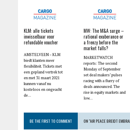
KLM: alle tickets
MW: The M&A surge –
inwisselbaar voor
rational exuberance or
refundable voucher
a frenzy before the
market falls?
AMSTELVEEN – KLM
MARKETWATCH
biedt klanten meer
reports: The second
flexibiliteit. Tickets met
Monday of September
een gepland vertrek tot
set deal makers’ pulses
en met 31 maart 2021
racing with a flurry of
kunnen vanaf nu
deals announced. The
kosteloos en ongeacht
rise in equity markets and
de…
low…
BE THE FIRST TO COMMENT
ON "AIR PEACE BREIDT EMBRA