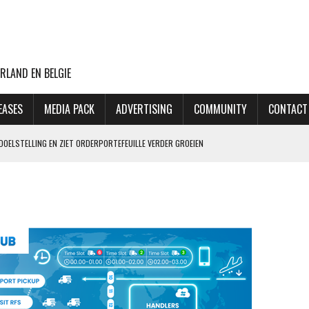
RLAND EN BELGIE
EASES
MEDIA PACK
ADVERTISING
COMMUNITY
CONTACT
DOELSTELLING EN ZIET ORDERPORTEFEUILLE VERDER GROEIEN
VLUCHTEN NAAR TEL AVIV
CHT MET BOEING 777F OOIT UIT
ASTLELAKE HAAKT AF
 PILOOT 70.000 XTC-PILLEN SMOKKELDE