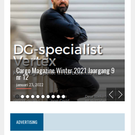
Cargo Magazine Winter 2021 Jaargang 9
nr 12
C
januari 23, 2022
ju
ADVERTISING