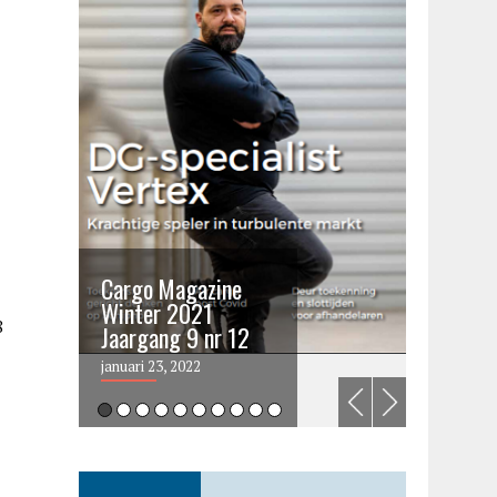
Cargo Magazine
Cargo 
Winter 2021
summer 
8
Jaargang 9 nr 12
2021
januari 23, 2022
juni 6, 202