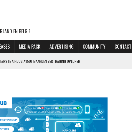
RLAND EN BELGIE
EASES
MEDIA PACK
ADVERTISING
COMMUNITY
CONTACT
NG EERSTE AIRBUS A350F MAANDEN VERTRAGING OPLOPEN
ET MINDER OORLOGSGEWELD
GIN 2027, MAAR MAATSCHAPPIJ HEEFT OOK PLAN B
 AANSLAG OP LUCHTHAVEN LEIPZIG
THANSA KOST DAT 170 EURO EXTRA