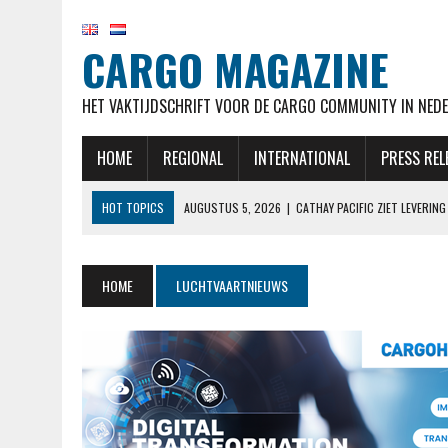
CARGO MAGAZINE
HET VAKTIJDSCHRIFT VOOR DE CARGO COMMUNITY IN NEDE
HOME
REGIONAL
INTERNATIONAL
PRESS REL
HOT TOPICS
AUGUSTUS 5, 2026
|
CATHAY PACIFIC ZIET LEVERI
AUGUSTUS 5, 2026
|
EL AL NOTEERT SNELLE GROEI IN KWARTAAL M
AUGUSTUS 5, 2026
|
LUFTHANSA VERWACHT 777-9’S NOG STEEDS BE
HOME
LUCHTVAARTNIEUWS
AUGUSTUS 5, 2026
|
OEKRAÏENSE ANTONOV MOGELIJK ONTSNAPT AAN
AUGUSTUS 5, 2026
|
RAAMSTOELTJE IN DE BUSINESSCLASS? BIJ LUF