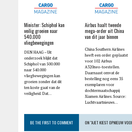
Minister: Schiphol kan
Airbus haalt tweede
veilig groeien naar
mega-order uit China
540.000
van dit jaar binnen
vliegbewegingen
China Southern Airlines
DEN HAAG – Uit
heeft een order geplaatst
onderzoek blijkt dat
voor 102 Airbus
Schiphol van 500.000
A320neo-toestellen.
naar 540.000
Daarnaast omvat de
vliegbewegingen kan
bestelling nog eens 35
groeien zonder dat dit
exemplaren voor
ten koste gaat van de
dochtermaatschappij
veiligheid. Dat…
Xiamen Airlines. Source:
Luchtvaartnieuws…
BE THE FIRST TO COMMENT
ON "AJET KIEST OPNIEUW VOO