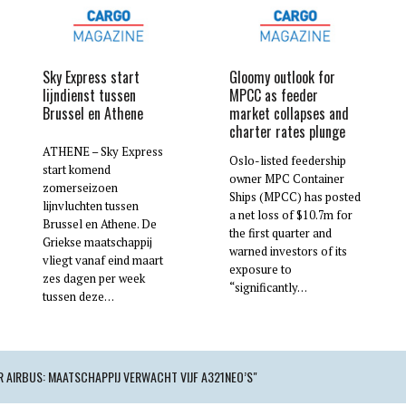
Sky Express start
Gloomy outlook for
lijndienst tussen
MPCC as feeder
Brussel en Athene
market collapses and
charter rates plunge
ATHENE – Sky Express
Oslo-listed feedership
start komend
owner MPC Container
zomerseizoen
Ships (MPCC) has posted
lijnvluchten tussen
a net loss of $10.7m for
Brussel en Athene. De
the first quarter and
Griekse maatschappij
warned investors of its
vliegt vanaf eind maart
exposure to
zes dagen per week
“significantly…
tussen deze…
R AIRBUS: MAATSCHAPPIJ VERWACHT VIJF A321NEO’S"