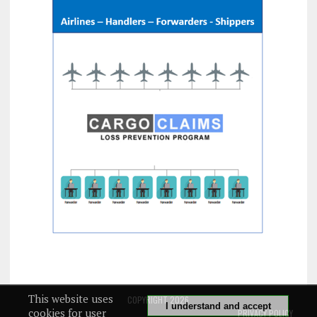
This website uses
COPYRIGHT 2026
I understand and accept
cookies for user
PRIVACY POLICY