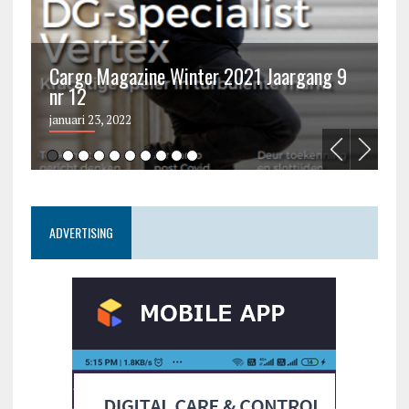
Cargo Magazine Winter 2021 Jaargang 9
nr 12
C
januari 23, 2022
ju
ADVERTISING