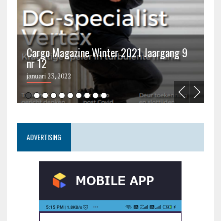
Cargo Magazine Winter 2021 Jaargang 9
nr 12
C
januari 23, 2022
ju
ADVERTISING