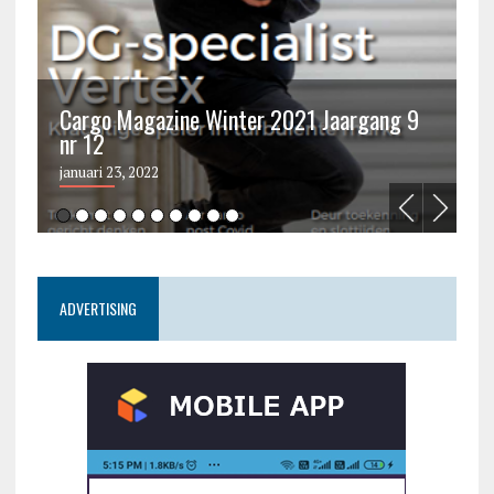
Cargo Magazine Winter 2021 Jaargang 9
nr 12
C
januari 23, 2022
ju
ADVERTISING