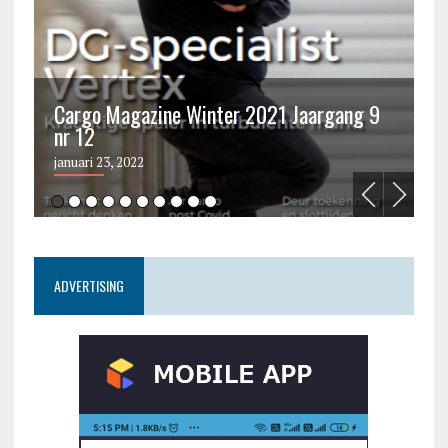
Cargo Magazine Winter 2021 Jaargang 9
nr 12
C
januari 23, 2022
ju
ADVERTISING