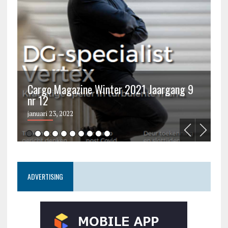
Cargo Magazine Winter 2021 Jaargang 9
nr 12
C
januari 23, 2022
ju
ADVERTISING