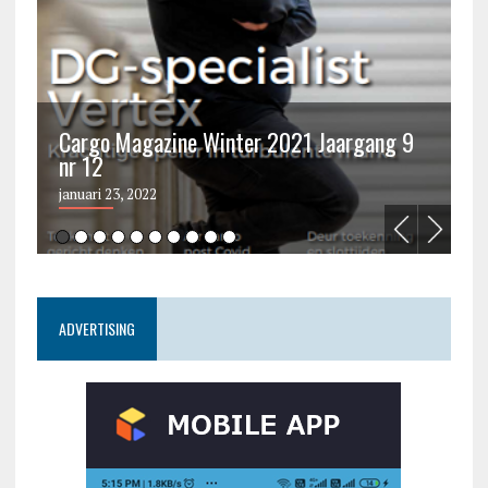
Cargo Magazine Winter 2021 Jaargang 9
nr 12
C
januari 23, 2022
ju
ADVERTISING