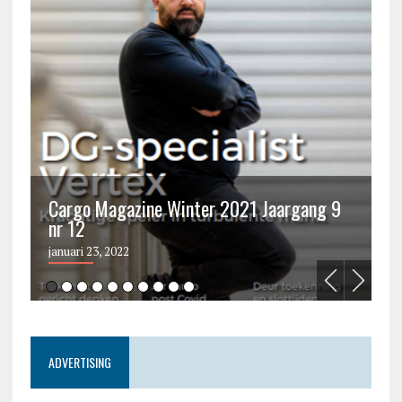
Cargo Magazine Winter 2021 Jaargang 9
nr 12
C
januari 23, 2022
ju
ADVERTISING