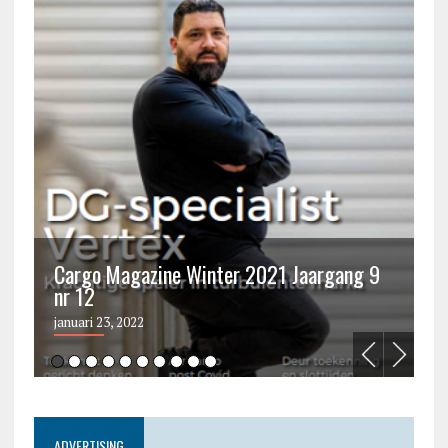
Cargo Magazine Winter 2021 Jaargang 9
nr 12
C
januari 23, 2022
ju
ADVERTISING