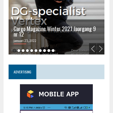
Cargo Magazine Winter 2021 Jaargang 9
nr 12
C
januari 23, 2022
ju
ADVERTISING