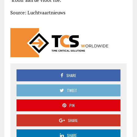
‘icoon’ aan de vloot toe.
Source: Luchtvaartnieuws
SHARE
TWEET
PIN
SHARE
SHARE