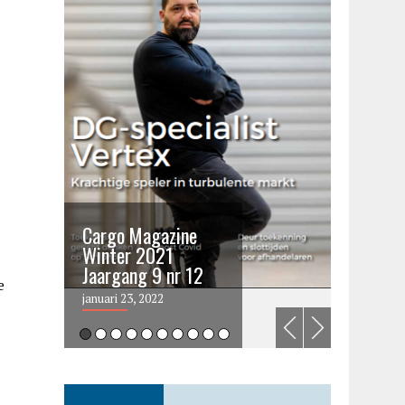
Cargo Magazine
Cargo 
Winter 2021
summer 
Jaargang 9 nr 12
2021
e
januari 23, 2022
juni 6, 202