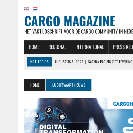
CARGO MAGAZINE
HET VAKTIJDSCHRIFT VOOR DE CARGO COMMUNITY IN NEDE
HOME
REGIONAL
INTERNATIONAL
PRESS REL
HOT TOPICS
AUGUSTUS 5, 2026
|
CATHAY PACIFIC ZIET LEVERI
AUGUSTUS 5, 2026
|
EL AL NOTEERT SNELLE GROEI IN KWARTAAL M
AUGUSTUS 5, 2026
|
LUFTHANSA VERWACHT 777-9’S NOG STEEDS BE
HOME
LUCHTVAARTNIEUWS
AUGUSTUS 5, 2026
|
OEKRAÏENSE ANTONOV MOGELIJK ONTSNAPT AAN
AUGUSTUS 5, 2026
|
RAAMSTOELTJE IN DE BUSINESSCLASS? BIJ LUF