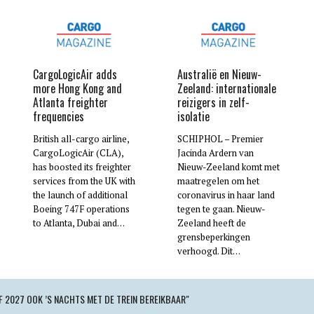
CargoLogicAir adds
Australië en Nieuw-
more Hong Kong and
Zeeland: internationale
Atlanta freighter
reizigers in zelf-
frequencies
isolatie
British all-cargo airline,
SCHIPHOL – Premier
CargoLogicAir (CLA),
Jacinda Ardern van
has boosted its freighter
Nieuw-Zeeland komt met
services from the UK with
maatregelen om het
the launch of additional
coronavirus in haar land
Boeing 747F operations
tegen te gaan. Nieuw-
to Atlanta, Dubai and…
Zeeland heeft de
grensbeperkingen
verhoogd. Dit…
 2027 OOK ’S NACHTS MET DE TREIN BEREIKBAAR"