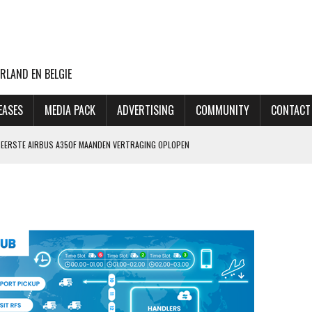
RLAND EN BELGIE
EASES
MEDIA PACK
ADVERTISING
COMMUNITY
CONTACT
NG EERSTE AIRBUS A350F MAANDEN VERTRAGING OPLOPEN
ET MINDER OORLOGSGEWELD
GIN 2027, MAAR MAATSCHAPPIJ HEEFT OOK PLAN B
 AANSLAG OP LUCHTHAVEN LEIPZIG
THANSA KOST DAT 170 EURO EXTRA