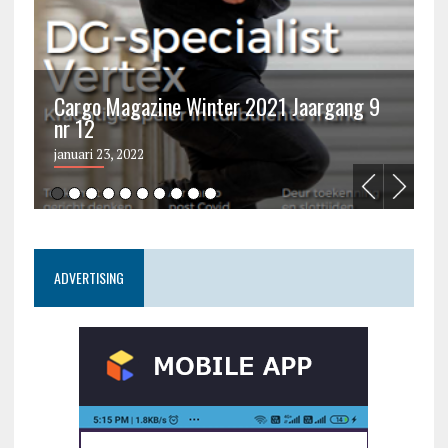
Cargo Magazine Winter 2021 Jaargang 9
nr 12
C
januari 23, 2022
ju
ADVERTISING