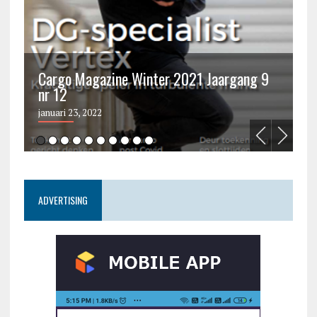
Cargo Magazine Winter 2021 Jaargang 9
nr 12
C
januari 23, 2022
ju
ADVERTISING