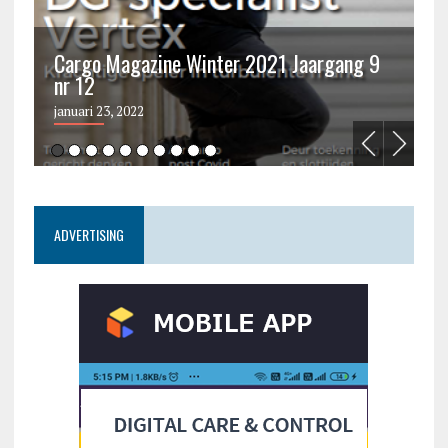
Cargo Magazine Winter 2021 Jaargang 9
nr 12
C
januari 23, 2022
ju
ADVERTISING