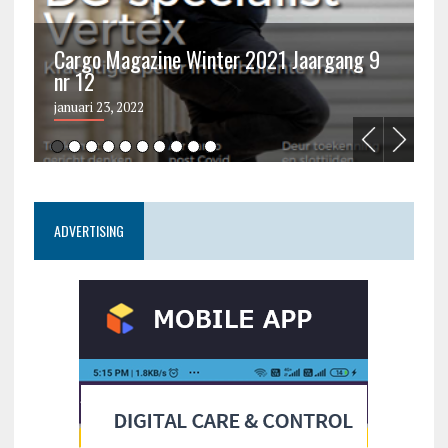
Cargo Magazine Winter 2021 Jaargang 9
nr 12
C
januari 23, 2022
ju
ADVERTISING