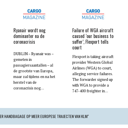
Ryanair wordt nog
Failure of WGA aircraft
dominanter na de
caused ‘our business to
coronacrisis
suffer’, Flexport tells
court
DUBLIN – Ryanair was –
Flexport is taking aircraft
gemeten in
provider Western Global
passagiersaantallen – al
Airlines (WGA) to court,
de grootste van Europa,
alleging service failures.
maar zal tijdens en na het
The forwarder signed up
herstel van de
with WGA to provide a
coronacrisis nog…
747-400 freighter in…
ER HANDBAGAGE OP MEER EUROPESE TRAJECTEN VAN KLM"