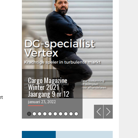
Cargo Magazine
Cargo 
Winter 2021
summer 
Jaargang 9 nr 12
2021
rt
januari 23, 2022
juni 6, 202