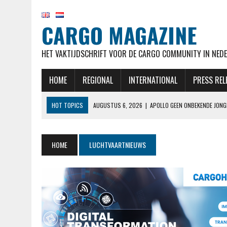
CARGO MAGAZINE
HET VAKTIJDSCHRIFT VOOR DE CARGO COMMUNITY IN NEDE
HOME
REGIONAL
INTERNATIONAL
PRESS REL
HOT TOPICS
AUGUSTUS 6, 2026
|
APOLLO GEEN ONBEKENDE JONG
AUGUSTUS 6, 2026
|
IN JACHT OP VAKANTIEGANGERS SLUIT VLIEGVE
AUGUSTUS 6, 2026
|
MEER RUIMTE VOOR VRACHT DOORDAT ONDER ME
HOME
LUCHTVAARTNIEUWS
AUGUSTUS 6, 2026
|
NIEUW IN OVERZICHT BETALEN EN ONTVANGEN
AUGUSTUS 6, 2026
|
EASYJET WORDT OVERGENOMEN DOOR APOLLO, C