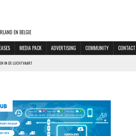
RLAND EN BELGIE
EASES
MEDIA PACK
ADVERTISING
COMMUNITY
CONTACT
EN IN DE LUCHTVAART
LD MAASTRICHT ZICH AAN BIJ ANVR
ER LUFTHANSA EN EASYJET SLOTS VRIJGEVEN OP SCHIPHOL
: VENNOOTSCHAPSBELASTING
ASTLELAKE HAAKT AF