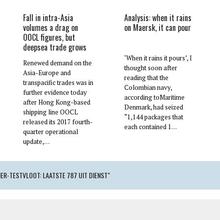
Fall in intra-Asia
Analysis: when it rains
volumes a drag on
on Maersk, it can pour
OOCL figures, but
deepsea trade grows
‘When it rains it pours’, I
Renewed demand on the
thought soon after
Asia-Europe and
reading that the
transpacific trades was in
Colombian navy,
further evidence today
according toMaritime
after Hong Kong-based
Denmark, had seized
shipping line OOCL
“1,144 packages that
released its 2017 fourth-
each contained 1…
quarter operational
update,…
NER-TESTVLOOT: LAATSTE 787 UIT DIENST"