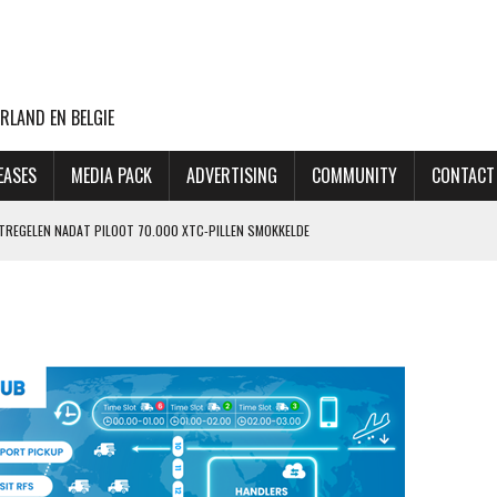
RLAND EN BELGIE
EASES
MEDIA PACK
ADVERTISING
COMMUNITY
CONTACT
ATREGELEN NADAT PILOOT 70.000 XTC-PILLEN SMOKKELDE
 ZIET ORDERPORTEFEUILLE VERDER GROEIEN
VLUCHTEN NAAR TEL AVIV
CHT MET BOEING 777F OOIT UIT
OP LAATSTE MOMENT AFGEBLAZEN