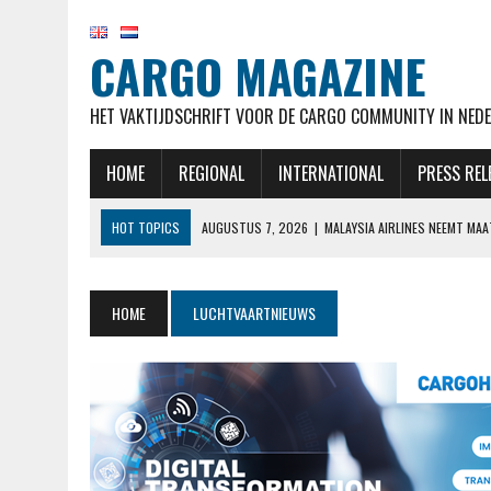
CARGO MAGAZINE
HET VAKTIJDSCHRIFT VOOR DE CARGO COMMUNITY IN NEDE
HOME
REGIONAL
INTERNATIONAL
PRESS REL
HOT TOPICS
AUGUSTUS 7, 2026
|
MALAYSIA AIRLINES NEEMT MA
AUGUSTUS 7, 2026
|
AIRBUS OP KOERS VOOR LEVERDOELSTELLING EN
AUGUSTUS 7, 2026
|
KLM HERVAT NA MAANDENLANGE OPSCHORTING 
HOME
LUCHTVAARTNIEUWS
AUGUSTUS 7, 2026
|
NATIONAL AIRLINES VOERT LANGSTE VRACHTVLU
AUGUSTUS 7, 2026
|
STAKING CABINEPERSONEEL NOORSE TAK SAS 