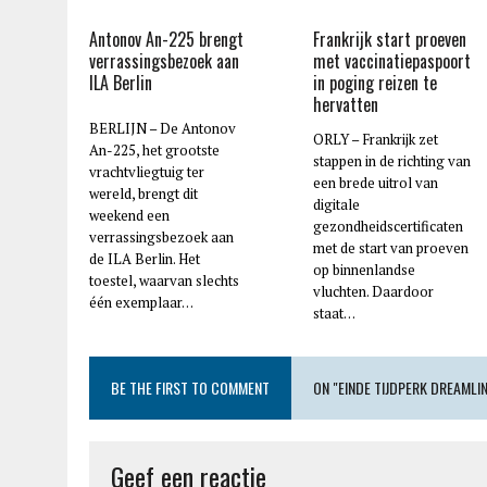
Antonov An-225 brengt
Frankrijk start proeven
verrassingsbezoek aan
met vaccinatiepaspoort
ILA Berlin
in poging reizen te
hervatten
BERLIJN – De Antonov
ORLY – Frankrijk zet
An-225, het grootste
stappen in de richting van
vrachtvliegtuig ter
een brede uitrol van
wereld, brengt dit
digitale
weekend een
gezondheidscertificaten
verrassingsbezoek aan
met de start van proeven
de ILA Berlin. Het
op binnenlandse
toestel, waarvan slechts
vluchten. Daardoor
één exemplaar…
staat…
BE THE FIRST TO COMMENT
ON "EINDE TIJDPERK DREAMLI
Geef een reactie