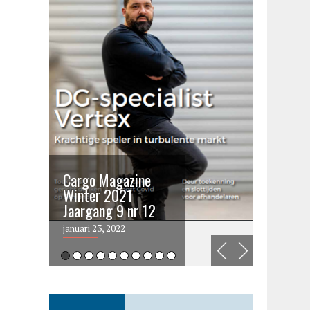
Cargo Magazine
Cargo 
Winter 2021
summer 
Jaargang 9 nr 12
2021
januari 23, 2022
juni 6, 202