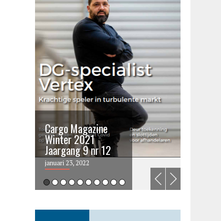
Cargo Magazine
Cargo 
Winter 2021
summer 
Jaargang 9 nr 12
2021
januari 23, 2022
juni 6, 202