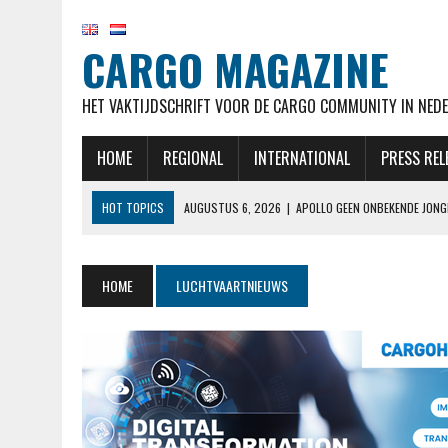
CARGO MAGAZINE
HET VAKTIJDSCHRIFT VOOR DE CARGO COMMUNITY IN NEDE
HOME
REGIONAL
INTERNATIONAL
PRESS REL
HOT TOPICS
AUGUSTUS 6, 2026
|
APOLLO GEEN ONBEKENDE JONG
AUGUSTUS 6, 2026
|
IN JACHT OP VAKANTIEGANGERS SLUIT VLIEGVE
AUGUSTUS 6, 2026
|
MEER RUIMTE VOOR VRACHT DOORDAT ONDER ME
HOME
LUCHTVAARTNIEUWS
AUGUSTUS 6, 2026
|
NIEUW IN OVERZICHT BETALEN EN ONTVANGEN
AUGUSTUS 6, 2026
|
EASYJET WORDT OVERGENOMEN DOOR APOLLO, C