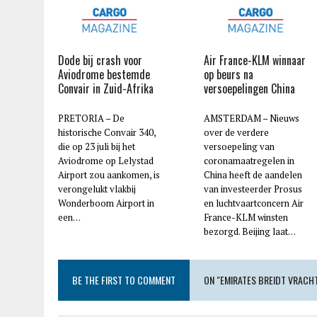
Dode bij crash voor
Air France-KLM winnaar
Aviodrome bestemde
op beurs na
Convair in Zuid-Afrika
versoepelingen China
PRETORIA – De
AMSTERDAM – Nieuws
historische Convair 340,
over de verdere
die op 23 juli bij het
versoepeling van
Aviodrome op Lelystad
coronamaatregelen in
Airport zou aankomen, is
China heeft de aandelen
verongelukt vlakbij
van investeerder Prosus
Wonderboom Airport in
en luchtvaartconcern Air
een…
France-KLM winsten
bezorgd. Beijing laat…
BE THE FIRST TO COMMENT
ON "EMIRATES BREIDT VRAC