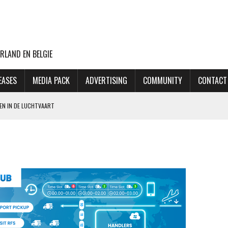
RLAND EN BELGIE
EASES
MEDIA PACK
ADVERTISING
COMMUNITY
CONTACT
EN IN DE LUCHTVAART
LD MAASTRICHT ZICH AAN BIJ ANVR
ER LUFTHANSA EN EASYJET SLOTS VRIJGEVEN OP SCHIPHOL
: VENNOOTSCHAPSBELASTING
ASTLELAKE HAAKT AF