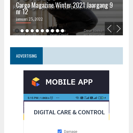
Cargo Magazine Winter 2021 Jaargang 9
nr 12
C
januari 23, 2022
ju
ADVERTISING