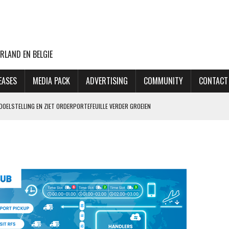
RLAND EN BELGIE
EASES
MEDIA PACK
ADVERTISING
COMMUNITY
CONTACT
DOELSTELLING EN ZIET ORDERPORTEFEUILLE VERDER GROEIEN
VLUCHTEN NAAR TEL AVIV
CHT MET BOEING 777F OOIT UIT
ASTLELAKE HAAKT AF
 PILOOT 70.000 XTC-PILLEN SMOKKELDE