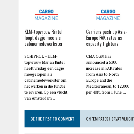
KLM-topvrouw Rintel
Carriers push up Asia-
loopt dagje mee als
Europe FAK rates as
cabinemedewerkster
capacity tightens
SCHIPHOL – KLM-
CMA CGM has
topvrouw Marjan Rintel
announced a $300
heeft vrijdag een dagje
increase in FAK rates
meegelopen als
from Asia to North
cabinemedewerkster om
Europe and the
het werken in die functie
Mediterranean, to $2,000
te ervaren. Op een vlucht
per 40ft, from 1 June….
van Amsterdam…
BE THE FIRST TO COMMENT
ON "EMIRATES HERVAT VLUC