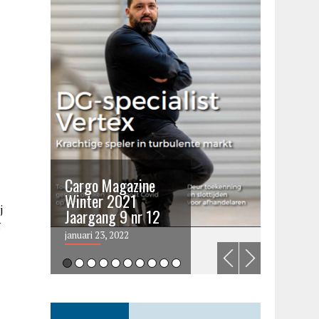
Cargo Magazine
Cargo 
Winter 2021
summer 
j
Jaargang 9 nr 12
2021
g
januari 23, 2022
juni 6, 202