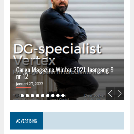
Cargo Magazine Winter 2021 Jaargang 9
nr 12
C
januari 23, 2022
ju
ADVERTISING