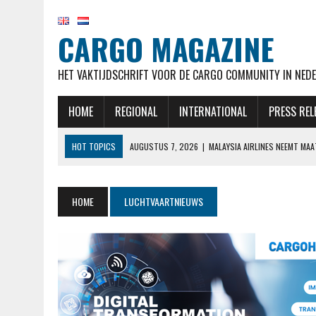
CARGO MAGAZINE
HET VAKTIJDSCHRIFT VOOR DE CARGO COMMUNITY IN NEDE
HOME
REGIONAL
INTERNATIONAL
PRESS REL
HOT TOPICS
AUGUSTUS 7, 2026
|
MALAYSIA AIRLINES NEEMT MA
AUGUSTUS 7, 2026
|
AIRBUS OP KOERS VOOR LEVERDOELSTELLING EN
AUGUSTUS 7, 2026
|
KLM HERVAT NA MAANDENLANGE OPSCHORTING 
HOME
LUCHTVAARTNIEUWS
AUGUSTUS 7, 2026
|
NATIONAL AIRLINES VOERT LANGSTE VRACHTVLU
AUGUSTUS 7, 2026
|
STAKING CABINEPERSONEEL NOORSE TAK SAS 