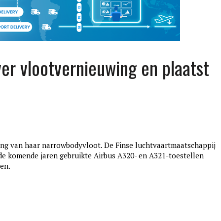
ver vlootvernieuwing en plaatst
wing van haar narrowbodyvloot. De Finse luchtvaartmaatschappij
edition3
 de komende jaren gebruikte Airbus A320- en A321-toestellen
januari 27, 2017
en.