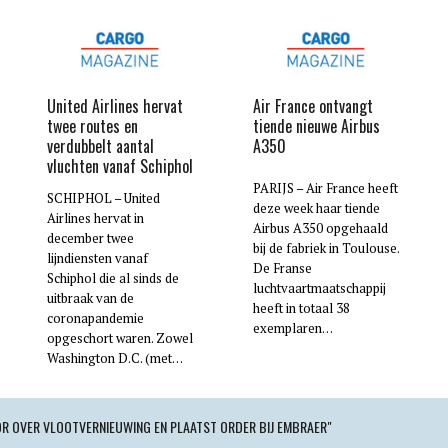
United Airlines hervat
Air France ontvangt
twee routes en
tiende nieuwe Airbus
verdubbelt aantal
A350
vluchten vanaf Schiphol
PARIJS – Air France heeft
SCHIPHOL – United
deze week haar tiende
Airlines hervat in
Airbus A350 opgehaald
december twee
bij de fabriek in Toulouse.
lijndiensten vanaf
De Franse
Schiphol die al sinds de
luchtvaartmaatschappij
uitbraak van de
heeft in totaal 38
coronapandemie
exemplaren…
opgeschort waren. Zowel
Washington D.C. (met…
OR OVER VLOOTVERNIEUWING EN PLAATST ORDER BIJ EMBRAER"