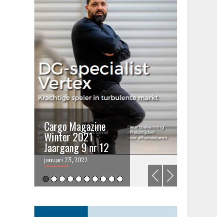
Cargo Magazine
Cargo 
Winter 2021
summer 
Jaargang 9 nr 12
2021
januari 23, 2022
juni 6, 202