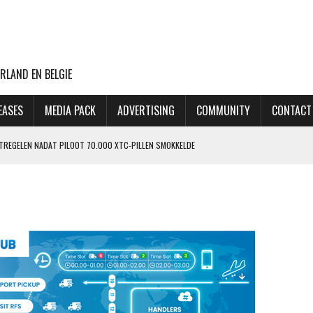
RLAND EN BELGIE
EASES
MEDIA PACK
ADVERTISING
COMMUNITY
CONTACT
ATREGELEN NADAT PILOOT 70.000 XTC-PILLEN SMOKKELDE
 ZIET ORDERPORTEFEUILLE VERDER GROEIEN
VLUCHTEN NAAR TEL AVIV
CHT MET BOEING 777F OOIT UIT
OP LAATSTE MOMENT AFGEBLAZEN