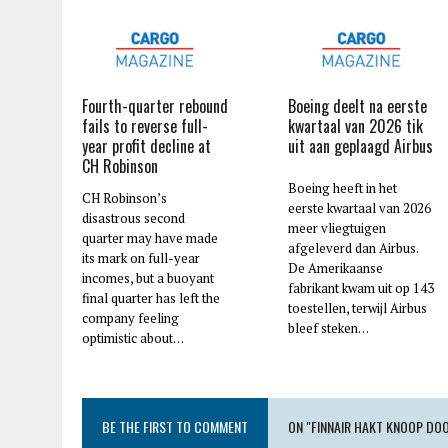
Fourth-quarter rebound
Boeing deelt na eerste
fails to reverse full-
kwartaal van 2026 tik
year profit decline at
uit aan geplaagd Airbus
CH Robinson
Boeing heeft in het
CH Robinson’s
eerste kwartaal van 2026
disastrous second
meer vliegtuigen
quarter may have made
afgeleverd dan Airbus.
its mark on full-year
De Amerikaanse
incomes, but a buoyant
fabrikant kwam uit op 143
final quarter has left the
toestellen, terwijl Airbus
company feeling
bleef steken…
optimistic about…
BE THE FIRST TO COMMENT
ON "FINNAIR HAKT KNOOP DO