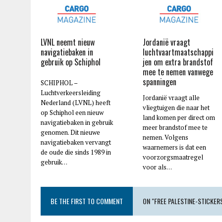
LVNL neemt nieuw
Jordanië vraagt
navigatiebaken in
luchtvaartmaatschappi
gebruik op Schiphol
jen om extra brandstof
mee te nemen vanwege
spanningen
SCHIPHOL –
Luchtverkeersleiding
Jordanië vraagt alle
Nederland (LVNL) heeft
vliegtuigen die naar het
op Schiphol een nieuw
land komen per direct om
navigatiebaken in gebruik
meer brandstof mee te
genomen. Dit nieuwe
nemen. Volgens
navigatiebaken vervangt
waarnemers is dat een
de oude die sinds 1989 in
voorzorgsmaatregel
gebruik…
voor als…
BE THE FIRST TO COMMENT
ON "FREE PALESTINE-STICKER