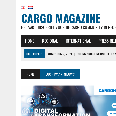
CARGO MAGAZINE
HET VAKTIJDSCHRIFT VOOR DE CARGO COMMUNITY IN NEDE
HOME
REGIONAL
INTERNATIONAL
PRESS REL
HOT TOPICS
AUGUSTUS 6, 2026
|
BOEING KRIJGT NIEUWE TEGENV
AUGUSTUS 6, 2026
|
ANALYSE KWARTAALCIJFERS: DAT VLIEGEN DUUR
AUGUSTUS 6, 2026
|
KLM STELT EERSTE COMMERCIËLE VLUCHT MET 
HOME
LUCHTVAARTNIEUWS
AUGUSTUS 6, 2026
|
TUI BREIDT UIT OP ABC-EILANDEN: VOLGEND J
AUGUSTUS 6, 2026
|
NIEUW IN OVERZICHT BETALEN EN ONTVANGEN