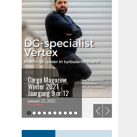
Cargo Magazine
Cargo 
Winter 2021
summer 
Jaargang 9 nr 12
2021
januari 23, 2022
juni 6, 202