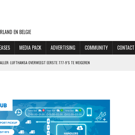
RLAND EN BELGIE
EASES
MEDIA PACK
ADVERTISING
COMMUNITY
CONTACT
ALLER: LUFTHANSA OVERWEEGT EERSTE 777-9’S TE WEIGEREN
DER WORDT, LIJKT GEEN PROBLEEM VOOR DE REIZIGER
AIRBUS A350-900 UIT
AAR MEER RECHTSTREEKSE VLUCHTEN VANAF SCHIPHOL
: VENNOOTSCHAPSBELASTING