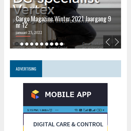
Cargo Magazine Winter 2021 Jaargang 9
nr 12
C
januari 23, 2022
ju
ADVERTISING