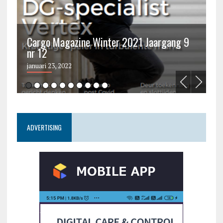
Cargo Magazine Winter 2021 Jaargang 9
nr 12
C
januari 23, 2022
ju
ADVERTISING