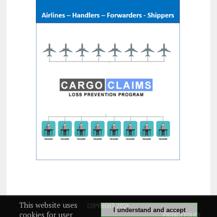
This website uses
COPYRIGHT 2026
I understand and accept
cookies for user
PRIVACY POLICY