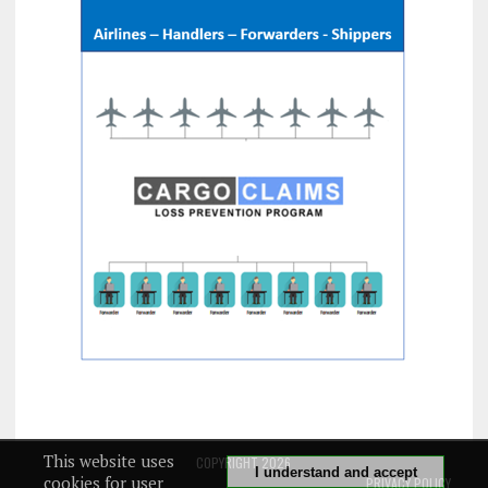
This website uses
COPYRIGHT 2026
I understand and accept
cookies for user
PRIVACY POLICY