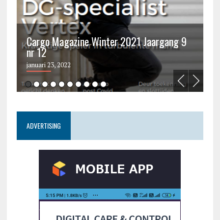
Cargo Magazine Winter 2021 Jaargang 9
nr 12
C
januari 23, 2022
ju
ADVERTISING