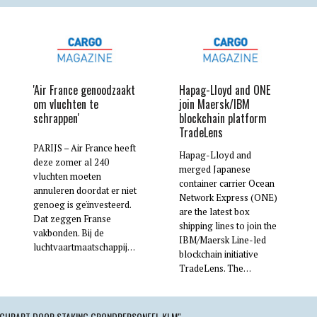
'Air France genoodzaakt
Hapag-Lloyd and ONE
om vluchten te
join Maersk/IBM
schrappen'
blockchain platform
TradeLens
PARIJS – Air France heeft
Hapag-Lloyd and
deze zomer al 240
merged Japanese
vluchten moeten
container carrier Ocean
annuleren doordat er niet
Network Express (ONE)
genoeg is geïnvesteerd.
are the latest box
Dat zeggen Franse
shipping lines to join the
vakbonden. Bij de
IBM/Maersk Line-led
luchtvaartmaatschappij…
blockchain initiative
TradeLens. The…
CHRAPT DOOR STAKING GRONDPERSONEEL KLM"