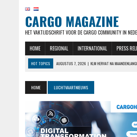
CARGO MAGAZINE
HET VAKTIJDSCHRIFT VOOR DE CARGO COMMUNITY IN NEDE
HOME
REGIONAL
INTERNATIONAL
PRESS REL
HOT TOPICS
AUGUSTUS 7, 2026
|
KLM HERVAT NA MAANDENLANG
AUGUSTUS 7, 2026
|
NATIONAL AIRLINES VOERT LANGSTE VRACHTVLU
AUGUSTUS 7, 2026
|
STAKING CABINEPERSONEEL NOORSE TAK SAS 
HOME
LUCHTVAARTNIEUWS
AUGUSTUS 7, 2026
|
MALAYSIA AIRLINES NEEMT MAATREGELEN NADAT
AUGUSTUS 7, 2026
|
AIRBUS OP KOERS VOOR LEVERDOELSTELLING EN