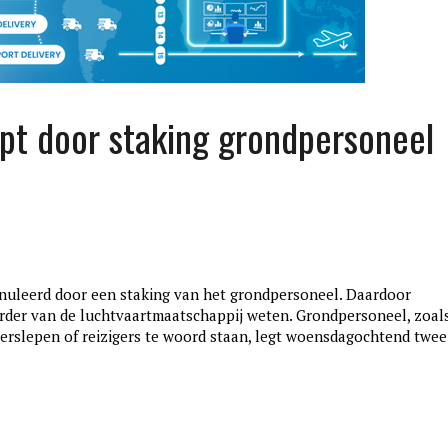
pt door staking grondpersoneel
uleerd door een staking van het grondpersoneel. Daardoor
edition3
rder van de luchtvaartmaatschappij weten. Grondpersoneel, zoal
januari 27, 2017
verslepen of reizigers te woord staan, legt woensdagochtend twee