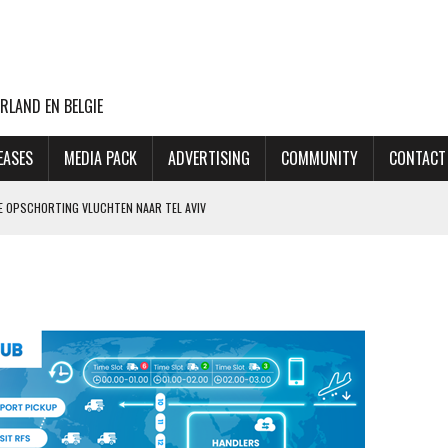
RLAND EN BELGIE
EASES
MEDIA PACK
ADVERTISING
COMMUNITY
CONTACT
E OPSCHORTING VLUCHTEN NAAR TEL AVIV
CHT MET BOEING 777F OOIT UIT
OP LAATSTE MOMENT AFGEBLAZEN
 PILOOT 70.000 XTC-PILLEN SMOKKELDE
 ZIET ORDERPORTEFEUILLE VERDER GROEIEN