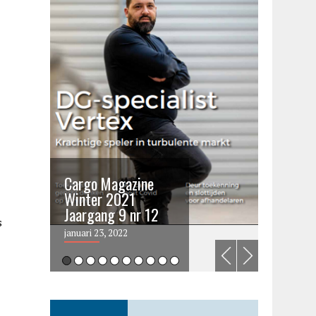
Cargo Magazine
Cargo 
Winter 2021
summer 
Jaargang 9 nr 12
2021
s
januari 23, 2022
juni 6, 202