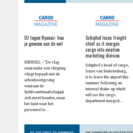
EU tegen Ryanair: hou
Schiphol loses freight
je gewoon aan de wet
chief as it merges
cargo into aviation
marketing division
BRUSSEL – “De vlag
Schiphol’s head of cargo,
waaronder een vliegtuig
Jonas van Stekelenburg,
vliegt bepaalt niet de
is to leave the airport this
arbeidswetgeving
summer following an
waaraan de
internal shake-up which
luchtvaartmaatschappij
will see the cargo
zich moet houden, maar
department merged…
het land waar het
personeel is…
BE THE FIRST TO COMMENT
ON "HONDERD VLUCHTEN GES