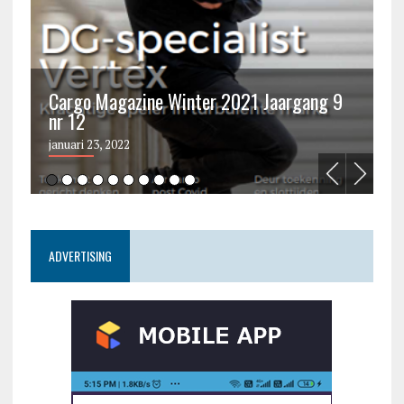
Cargo Magazine Winter 2021 Jaargang 9
nr 12
C
januari 23, 2022
ju
ADVERTISING