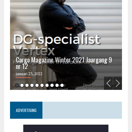
Cargo Magazine Winter 2021 Jaargang 9
nr 12
C
januari 23, 2022
ju
ADVERTISING