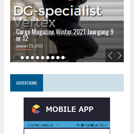
Cargo Magazine Winter 2021 Jaargang 9
nr 12
C
januari 23, 2022
ju
ADVERTISING