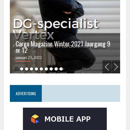
Cargo Magazine Winter 2021 Jaargang 9
nr 12
C
januari 23, 2022
ju
ADVERTISING