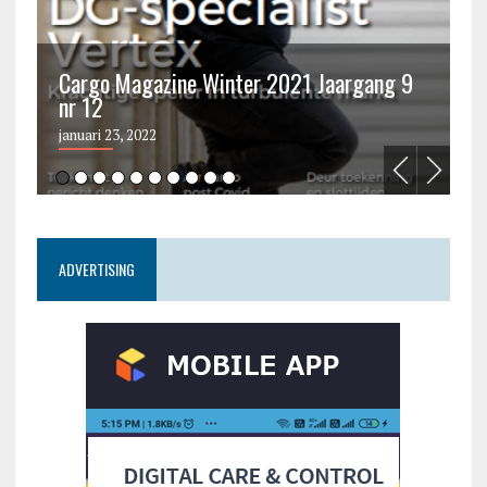
Cargo Magazine Winter 2021 Jaargang 9
nr 12
C
januari 23, 2022
ju
ADVERTISING