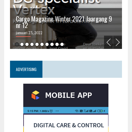
Cargo Magazine Winter 2021 Jaargang 9
nr 12
C
januari 23, 2022
ju
ADVERTISING