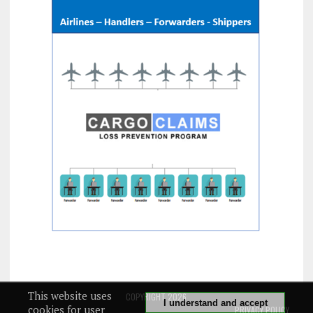
This website uses
COPYRIGHT 2026
I understand and accept
cookies for user
PRIVACY POLICY