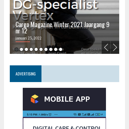
Cargo Magazine Winter 2021 Jaargang 9
nr 12
C
januari 23, 2022
ju
ADVERTISING