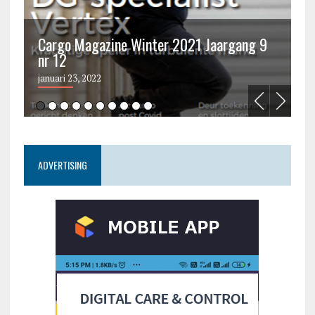
Cargo Magazine Winter 2021 Jaargang 9
nr 12
C
januari 23, 2022
ju
ADVERTISING