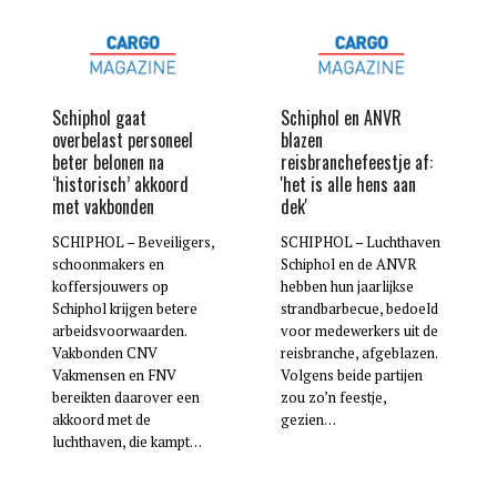
Schiphol gaat
Schiphol en ANVR
overbelast personeel
blazen
beter belonen na
reisbranchefeestje af:
‘historisch’ akkoord
'het is alle hens aan
met vakbonden
dek'
SCHIPHOL – Beveiligers,
SCHIPHOL – Luchthaven
schoonmakers en
Schiphol en de ANVR
koffersjouwers op
hebben hun jaarlijkse
Schiphol krijgen betere
strandbarbecue, bedoeld
arbeidsvoorwaarden.
voor medewerkers uit de
Vakbonden CNV
reisbranche, afgeblazen.
Vakmensen en FNV
Volgens beide partijen
bereikten daarover een
zou zo’n feestje,
akkoord met de
gezien…
luchthaven, die kampt…