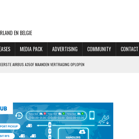
RLAND EN BELGIE
EASES
MEDIA PACK
ADVERTISING
COMMUNITY
CONTACT
NG EERSTE AIRBUS A350F MAANDEN VERTRAGING OPLOPEN
ET MINDER OORLOGSGEWELD
GIN 2027, MAAR MAATSCHAPPIJ HEEFT OOK PLAN B
 AANSLAG OP LUCHTHAVEN LEIPZIG
THANSA KOST DAT 170 EURO EXTRA