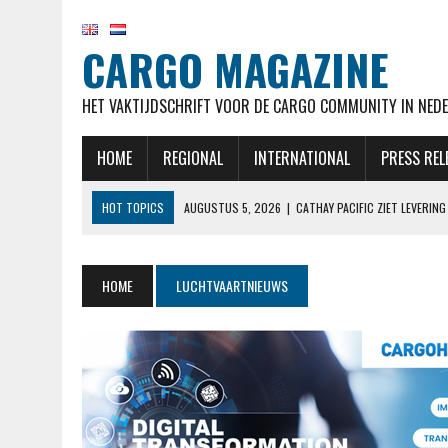
CARGO MAGAZINE
HET VAKTIJDSCHRIFT VOOR DE CARGO COMMUNITY IN NEDE
HOME
REGIONAL
INTERNATIONAL
PRESS REL
HOT TOPICS
AUGUSTUS 5, 2026
|
CATHAY PACIFIC ZIET LEVERI
AUGUSTUS 5, 2026
|
EL AL NOTEERT SNELLE GROEI IN KWARTAAL M
AUGUSTUS 5, 2026
|
LUFTHANSA VERWACHT 777-9’S NOG STEEDS BE
HOME
LUCHTVAARTNIEUWS
AUGUSTUS 5, 2026
|
OEKRAÏENSE ANTONOV MOGELIJK ONTSNAPT AAN
AUGUSTUS 5, 2026
|
RAAMSTOELTJE IN DE BUSINESSCLASS? BIJ LUF