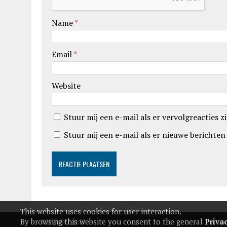
Name
*
Email
*
Website
Stuur mij een e-mail als er vervolgreacties zi
Stuur mij een e-mail als er nieuwe berichten 
This website uses cookies for user interaction.
By browsing this website you consent to the general
Priva
COPYRIGHT 2026