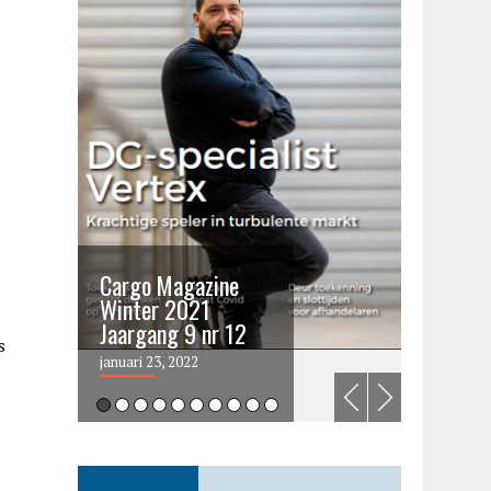
Cargo Magazine
Cargo 
Winter 2021
summer 
Jaargang 9 nr 12
2021
s
januari 23, 2022
juni 6, 202