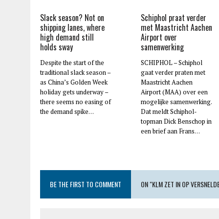
Slack season? Not on
Schiphol praat verder
shipping lanes, where
met Maastricht Aachen
high demand still
Airport over
holds sway
samenwerking
Despite the start of the
SCHIPHOL – Schiphol
traditional slack season –
gaat verder praten met
as China’s Golden Week
Maastricht Aachen
holiday gets underway –
Airport (MAA) over een
there seems no easing of
mogelijke samenwerking.
the demand spike…
Dat meldt Schiphol-
topman Dick Benschop in
een brief aan Frans…
BE THE FIRST TO COMMENT
ON "KLM ZET IN OP VERSNELD