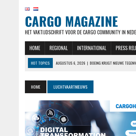
CARGO MAGAZINE
HET VAKTIJDSCHRIFT VOOR DE CARGO COMMUNITY IN NEDE
HOME
REGIONAL
INTERNATIONAL
PRESS REL
HOT TOPICS
AUGUSTUS 6, 2026
|
BOEING KRIJGT NIEUWE TEGENV
AUGUSTUS 6, 2026
|
ANALYSE KWARTAALCIJFERS: DAT VLIEGEN DUUR
AUGUSTUS 6, 2026
|
KLM STELT EERSTE COMMERCIËLE VLUCHT MET 
HOME
LUCHTVAARTNIEUWS
AUGUSTUS 6, 2026
|
TUI BREIDT UIT OP ABC-EILANDEN: VOLGEND J
AUGUSTUS 6, 2026
|
NIEUW IN OVERZICHT BETALEN EN ONTVANGEN