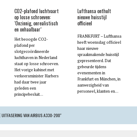
CO2-plafond luchtvaart
Lufthansa onthult
op losse schroeven:
nieuwe huisstijl
‘Onzinnig, onrealistisch
officieel
en onhaalbaar’
FRANKFURT – Lufthansa
Het beoogde CO2-
heeft woensdag officieel
plafond per
haar nieuwe
slotgecoördineerde
spraakmakende huisstijl
luchthaven in Nederland
gepresenteerd. Dat
staat op losse schroeven.
gebeurde tijdens
Het vorige kabinet met
evenementen in
verkeersminister Harbers
Frankfurt en München, in
had daar twee jaar
aanwezigheid van
geleden een
personeel, klanten en…
principebesluit…
E UITFASERING VAN AIRBUS A330-200"