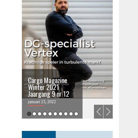
Cargo Magazine
Cargo 
Winter 2021
summer 
Jaargang 9 nr 12
2021
januari 23, 2022
juni 6, 202