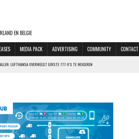
RLAND EN BELGIE
EASES
MEDIA PACK
ADVERTISING
COMMUNITY
CONTACT
ALLER: LUFTHANSA OVERWEEGT EERSTE 777-9’S TE WEIGEREN
DER WORDT, LIJKT GEEN PROBLEEM VOOR DE REIZIGER
AIRBUS A350-900 UIT
AAR MEER RECHTSTREEKSE VLUCHTEN VANAF SCHIPHOL
: VENNOOTSCHAPSBELASTING