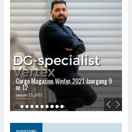
Cargo Magazine Winter 2021 Jaargang 9
nr 12
C
januari 23, 2022
ju
ADVERTISING