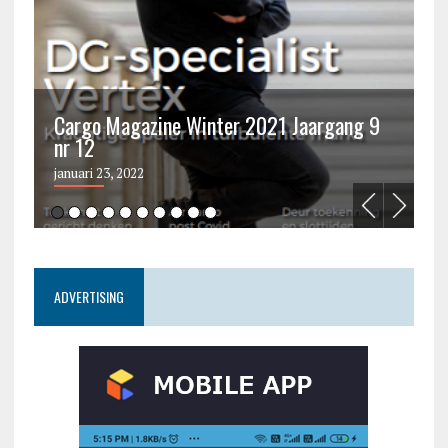
Cargo Magazine Winter 2021 Jaargang 9
nr 12
C
januari 23, 2022
ju
ADVERTISING