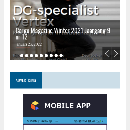
Cargo Magazine Winter 2021 Jaargang 9
nr 12
C
januari 23, 2022
ju
ADVERTISING