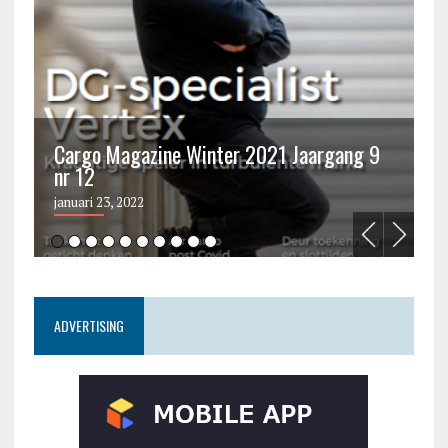
Cargo Magazine Winter 2021 Jaargang 9
nr 12
C
januari 23, 2022
ju
ADVERTISING