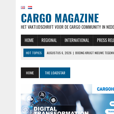
CARGO MAGAZINE
HET VAKTIJDSCHRIFT VOOR DE CARGO COMMUNITY IN NEDE
HOME
REGIONAL
INTERNATIONAL
PRESS REL
HOT TOPICS
AUGUSTUS 6, 2026
|
BOEING KRIJGT NIEUWE TEGENV
AUGUSTUS 6, 2026
|
ANALYSE KWARTAALCIJFERS: DAT VLIEGEN DUUR
AUGUSTUS 6, 2026
|
KLM STELT EERSTE COMMERCIËLE VLUCHT MET 
HOME
THE LOADSTAR
AUGUSTUS 6, 2026
|
TUI BREIDT UIT OP ABC-EILANDEN: VOLGEND J
AUGUSTUS 6, 2026
|
NIEUW IN OVERZICHT BETALEN EN ONTVANGEN