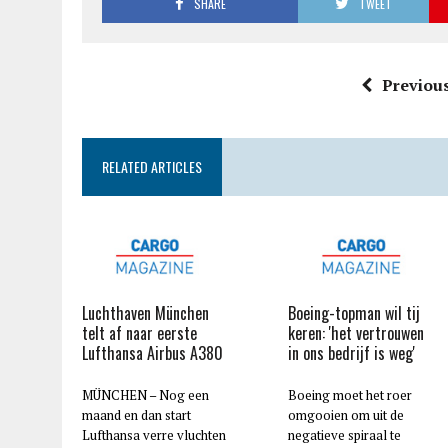
SHARE
TWEET
Previous
RELATED ARTICLES
Luchthaven München
Boeing-topman wil tij
telt af naar eerste
keren: 'het vertrouwen
Lufthansa Airbus A380
in ons bedrijf is weg'
MÜNCHEN – Nog een
Boeing moet het roer
maand en dan start
omgooien om uit de
Lufthansa verre vluchten
negatieve spiraal te