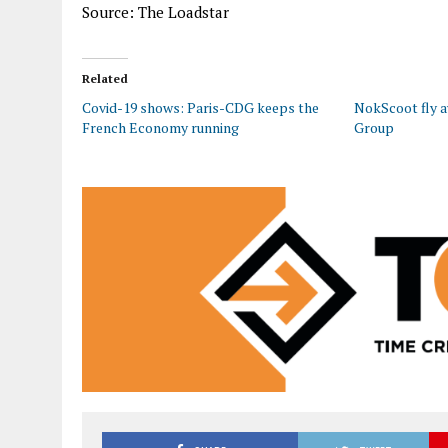
Source: The Loadstar
Related
Covid-19 shows: Paris-CDG keeps the
NokScoot fly 
French Economy running
Group