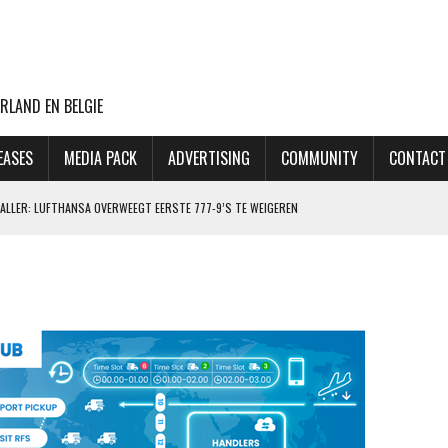
RLAND EN BELGIE
EASES
MEDIA PACK
ADVERTISING
COMMUNITY
CONTACT
ALLER: LUFTHANSA OVERWEEGT EERSTE 777-9’S TE WEIGEREN
DER WORDT, LIJKT GEEN PROBLEEM VOOR DE REIZIGER
AIRBUS A350-900 UIT
AAR MEER RECHTSTREEKSE VLUCHTEN VANAF SCHIPHOL
: VENNOOTSCHAPSBELASTING