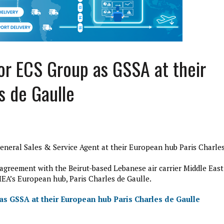
for ECS Group as GSSA at their
s de Gaulle
eneral Sales & Service Agent at their European hub Paris Charle
edition3
januari 27, 2017
 agreement with the Beirut-based Lebanese air carrier Middle East
MEA’s European hub, Paris Charles de Gaulle.
 as GSSA at their European hub Paris Charles de Gaulle