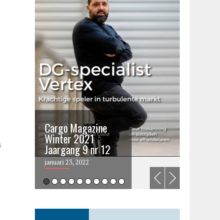
Cargo Magazine
Cargo 
Winter 2021
summer 
s
Jaargang 9 nr 12
2021
januari 23, 2022
juni 6, 202