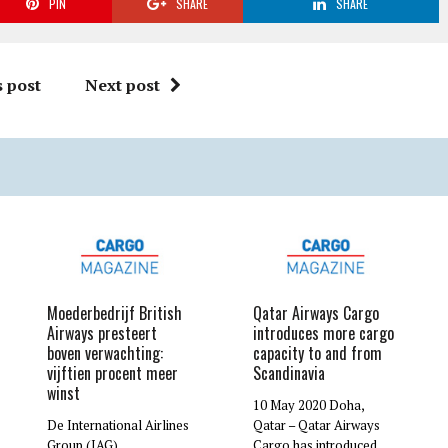
PIN
SHARE
SHARE
 post
Next post
Moederbedrijf British
Qatar Airways Cargo
Airways presteert
introduces more cargo
boven verwachting:
capacity to and from
vijftien procent meer
Scandinavia
winst
10 May 2020 Doha,
De International Airlines
Qatar – Qatar Airways
Group (IAG),
Cargo has introduced